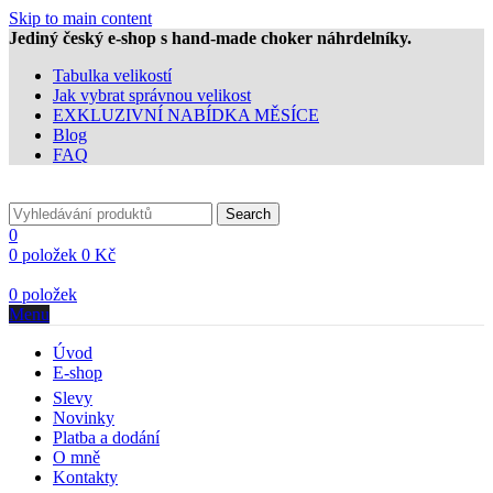
Skip to main content
Jediný český e-shop s hand-made choker náhrdelníky.
Tabulka velikostí
Jak vybrat správnou velikost
EXKLUZIVNÍ NABÍDKA MĚSÍCE
Blog
FAQ
Search
0
0
položek
0
Kč
0
položek
Menu
Úvod
E-shop
Slevy
Novinky
Platba a dodání
O mně
Kontakty