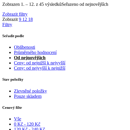
Zobrazen 1. – 12. z 45 výsledků
Seřazeno od nejnovějších
Zobrazit filtry
Zobrazit
9
12
18
Filtry
Seřadit podle
Oblíbenosti
Průměrného hodnocení
Od nejnovějších
Ceny: od nejnižší k nejvyšší
Ceny: od nejvyšší k nejnižší
Stav položky
Zlevněné položky
Pouze skladem
Cenový filtr
Vše
0
Kč
-
120
Kč
120
Kč
-
240
Kč