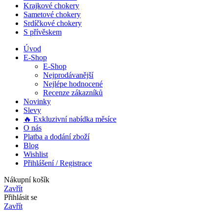
Krajkové chokery
Sametové chokery
Srdíčkové chokery
S přívěskem
Úvod
E-Shop
E-Shop
Nejprodávanější
Nejlépe hodnocené
Recenze zákazníků
Novinky
Slevy
🔥 Exkluzivní nabídka měsíce
O nás
Platba a dodání zboží
Blog
Wishlist
Přihlášení / Registrace
Nákupní košík
Zavřít
Přihlásit se
Zavřít