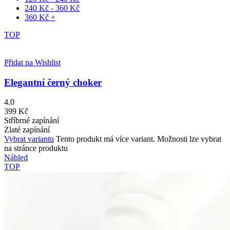
240
Kč
-
360
Kč
360
Kč
+
TOP
Přidat na Wishlist
Elegantní černý choker
4.0
399
Kč
Stříbrné zapínání
Zlaté zapínání
Vybrat variantu
Tento produkt má více variant. Možnosti lze vybrat
na stránce produktu
Náhled
TOP