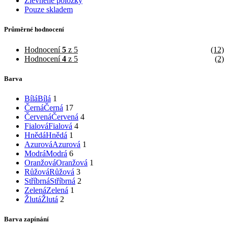
Zlevněné položky
Pouze skladem
Průměrné hodnocení
Hodnocení
5
z 5
(12)
Hodnocení
4
z 5
(2)
Barva
Bílá
Bílá
1
Černá
Černá
17
Červená
Červená
4
Fialová
Fialová
4
Hnědá
Hnědá
1
Azurová
Azurová
1
Modrá
Modrá
6
Oranžová
Oranžová
1
Růžová
Růžová
3
Stříbrná
Stříbrná
2
Zelená
Zelená
1
Žlutá
Žlutá
2
Barva zapínání