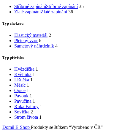
Stříbrné zapínání
Stříbrné zapínání
35
Zlaté zapínání
Zlaté zapínání
36
Typ chokeru
Elastický materiál
2
Pletený vzor
6
Sametový náhrdelník
4
Typ přívěsku
Hvězdička
1
Květinka
1
Lištička
1
Měsíc
1
Opice
1
Pavouk
1
Pavučina
1
Ruka Fatimy
1
Sovička
2
Strom života
1
Domů
E-Shop
Produkty se štítkem “Vyrobeno v ČR”