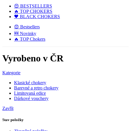
😍 BESTSELLERS
🔥 TOP CHOKERS
🖤 BLACK CHOKERS
😍 Bestsellers
🆕 Novinky
🔥 TOP Chokers
Vyrobeno v ČR
Kategorie
Klasické chokery
Barevné a retro chokery
Limitovaná edice
Dárkové vouchery
Zavřít
Stav položky