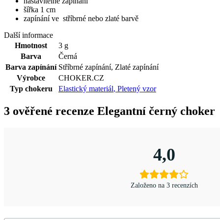
nastavitelné zapínání
šířka 1 cm
zapínání ve stříbrné nebo zlaté barvě
Další informace
Hmotnost
3 g
Barva
Černá
Barva zapínání
Stříbrné zapínání
,
Zlaté zapínání
Výrobce
CHOKER.CZ
Typ chokeru
Elastický materiál
,
Pletený vzor
3 ověřené recenze
Elegantní černý choker
4,0
Založeno na 3 recenzích