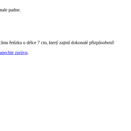
nale padne.
u řetízku o délce 7 cm, který zajistí dokonalé přizpůsobení!
anechte zprávu
.