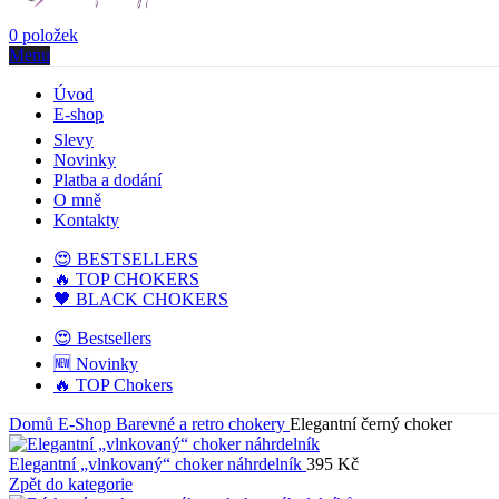
0
položek
Menu
Úvod
E-shop
Slevy
Novinky
Platba a dodání
O mně
Kontakty
😍 BESTSELLERS
🔥 TOP CHOKERS
🖤 BLACK CHOKERS
😍 Bestsellers
🆕 Novinky
🔥 TOP Chokers
Domů
E-Shop
Barevné a retro chokery
Elegantní černý choker
Elegantní „vlnkovaný“ choker náhrdelník
395
Kč
Zpět do kategorie