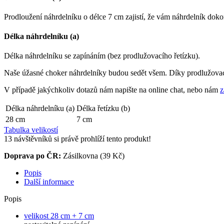
Prodloužení náhrdelníku o délce 7 cm zajistí, že vám náhrdelník doko
Délka náhrdelníku (a)
Délka náhrdelníku se zapínáním (bez prodlužovacího řetízku).
Naše úžasné choker náhrdelníky budou sedět všem. Díky prodlužovacím
V případě jakýchkoliv dotazů nám napište na online chat, nebo nám
z
Délka náhrdelníku (a)
Délka řetízku (b)
28 cm
7 cm
Tabulka velikostí
13
návštěvníků si právě prohlíží tento produkt!
Doprava po ČR:
Zásilkovna (39 Kč)
Popis
Další informace
Popis
velikost 28 cm + 7 cm