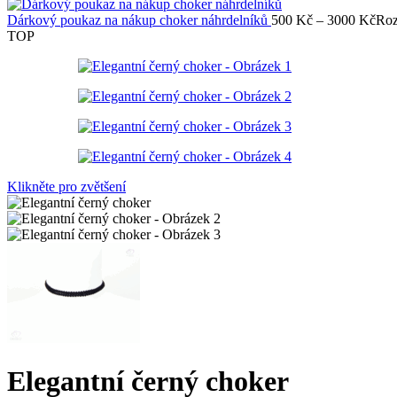
Dárkový poukaz na nákup choker náhrdelníků
500
Kč
–
3000
Kč
Roz
TOP
Klikněte pro zvětšení
Elegantní černý choker