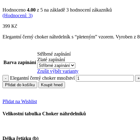
Hodnoceno
4.00
z 5 na základě
3
hodnocení zákazníků
(Hodnocení:
3
)
399
Kč
Elegantní černý choker náhrdelník s “pleteným” vzorem. Vyroben z 80%
Stříbrné zapínání
Zlaté zapínání
Barva zapínání
Zrušit výběr varianty
Elegantní černý choker množství
Přidat do košíku
Koupit hned
Přidat na Wishlist
Velikostní tabulka Choker náhrdelníků
Délka řetízku (b)