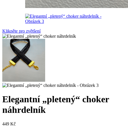
Klikněte pro zvětšení
Elegantní „pletený“ choker
náhrdelník
449
Kč