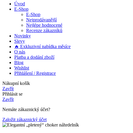
Úvod
E-Shop
E-Shop
Nejprodávanější
Nejlépe hodnocené
Recenze zákazníků
Novinky
Slevy
🔥 Exkluzivní nabídka měsíce
O nás
Platba a dodání zboží
Blog
Wishlist
Přihlášení / Registrace
Nákupní košík
Zavřít
Přihlásit se
Zavřít
Nemáte zákaznický účet?
Založit zákaznický účet