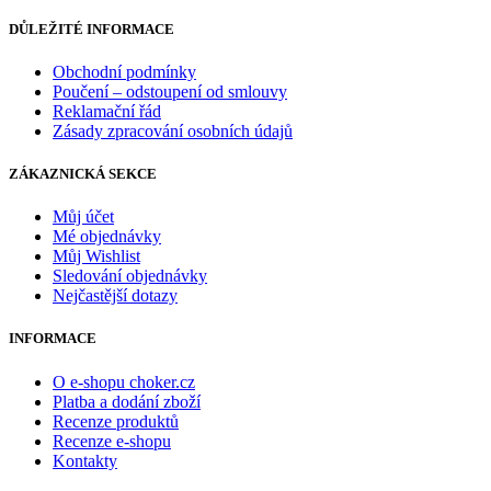
DŮLEŽITÉ INFORMACE
Obchodní podmínky
Poučení – odstoupení od smlouvy
Reklamační řád
Zásady zpracování osobních údajů
ZÁKAZNICKÁ SEKCE
Můj účet
Mé objednávky
Můj Wishlist
Sledování objednávky
Nejčastější dotazy
INFORMACE
O e-shopu choker.cz
Platba a dodání zboží
Recenze produktů
Recenze e-shopu
Kontakty