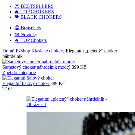
😍 BESTSELLERS
🔥 TOP CHOKERS
🖤 BLACK CHOKERS
😍 Bestsellers
🆕 Novinky
🔥 TOP Chokers
Domů
E-Shop
Klasické chokery
Elegantní „pletený“ choker
náhrdelník
Sametový choker náhrdelník modrý
399
Kč
Zpět do kategorie
Elegantní fialový choker
389
Kč
TOP