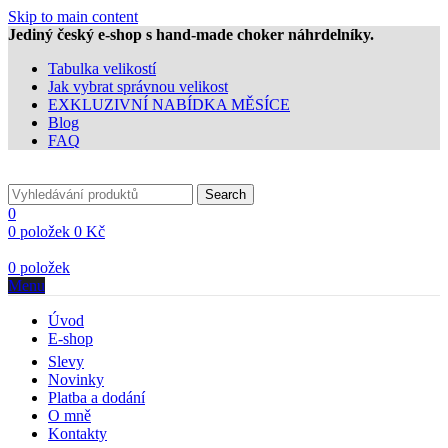
Skip to main content
Jediný český e-shop s hand-made choker náhrdelníky.
Tabulka velikostí
Jak vybrat správnou velikost
EXKLUZIVNÍ NABÍDKA MĚSÍCE
Blog
FAQ
Search
0
0
položek
0
Kč
0
položek
Menu
Úvod
E-shop
Slevy
Novinky
Platba a dodání
O mně
Kontakty