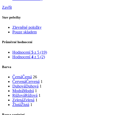
Zavřít
Stav položky
Zlevněné položky
Pouze skladem
Průměrné hodnocení
Hodnocení
5
z 5
(19)
Hodnocení
4
z 5
(2)
Barva
Černá
Černá
26
Červená
Červená
1
Duhová
Duhová
1
Modrá
Modrá
1
Růžová
Růžová
1
Zelená
Zelená
1
Žlutá
Žlutá
1
Barva zapínání