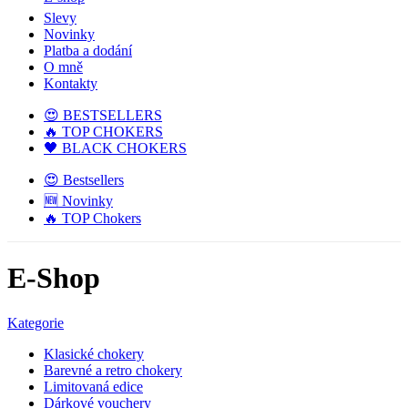
Slevy
Novinky
Platba a dodání
O mně
Kontakty
😍 BESTSELLERS
🔥 TOP CHOKERS
🖤 BLACK CHOKERS
😍 Bestsellers
🆕 Novinky
🔥 TOP Chokers
E-Shop
Kategorie
Klasické chokery
Barevné a retro chokery
Limitovaná edice
Dárkové vouchery