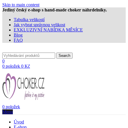
Skip to main content
Jediný český e-shop s hand-made choker náhrdelníky.
Tabulka velikostí
Jak vybrat správnou velikost
EXKLUZIVNÍ NABÍDKA MĚSÍCE
Blog
FAQ
Search
0
0
položek
0
Kč
0
položek
Menu
Úvod
E-shop