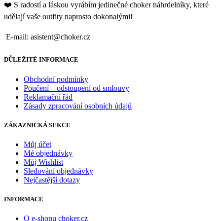
❤️ S radostí a láskou vyrábím jedinečné choker náhrdelníky, které
udělají vaše outfity naprosto dokonalými!
E-mail: asistent@choker.cz
DŮLEŽITÉ INFORMACE
Obchodní podmínky
Poučení – odstoupení od smlouvy
Reklamační řád
Zásady zpracování osobních údajů
ZÁKAZNICKÁ SEKCE
Můj účet
Mé objednávky
Můj Wishlist
Sledování objednávky
Nejčastější dotazy
INFORMACE
O e-shopu choker.cz