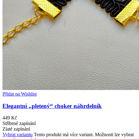
Přidat na Wishlist
Elegantní „pletený“ choker náhrdelník
449
Kč
Stříbrné zapínání
Zlaté zapínání
Vybrat variantu
Tento produkt má více variant. Možnosti lze vybrat