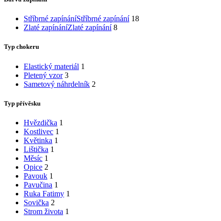
Stříbrné zapínání
Stříbrné zapínání
18
Zlaté zapínání
Zlaté zapínání
8
Typ chokeru
Elastický materiál
1
Pletený vzor
3
Sametový náhrdelník
2
Typ přívěsku
Hvězdička
1
Kostlivec
1
Květinka
1
Lištička
1
Měsíc
1
Opice
2
Pavouk
1
Pavučina
1
Ruka Fatimy
1
Sovička
2
Strom života
1