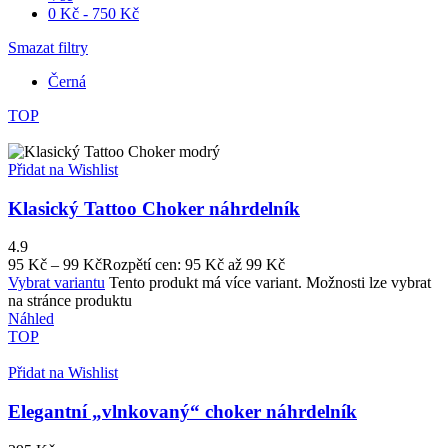
0
Kč
-
750
Kč
Smazat filtry
Černá
TOP
Přidat na Wishlist
Klasický Tattoo Choker náhrdelník
4.9
95
Kč
–
99
Kč
Rozpětí cen: 95 Kč až 99 Kč
Vybrat variantu
Tento produkt má více variant. Možnosti lze vybrat
na stránce produktu
Náhled
TOP
Přidat na Wishlist
Elegantní „vlnkovaný“ choker náhrdelník