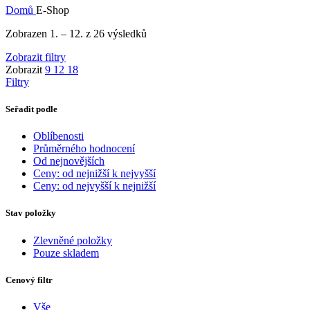
Domů
E-Shop
Zobrazen 1. – 12. z 26 výsledků
Zobrazit filtry
Zobrazit
9
12
18
Filtry
Seřadit podle
Oblíbenosti
Průměrného hodnocení
Od nejnovějších
Ceny: od nejnižší k nejvyšší
Ceny: od nejvyšší k nejnižší
Stav položky
Zlevněné položky
Pouze skladem
Cenový filtr
Vše