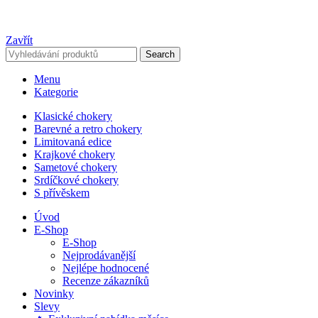
Zavřít
Search
Menu
Kategorie
Klasické chokery
Barevné a retro chokery
Limitovaná edice
Krajkové chokery
Sametové chokery
Srdíčkové chokery
S přívěskem
Úvod
E-Shop
E-Shop
Nejprodávanější
Nejlépe hodnocené
Recenze zákazníků
Novinky
Slevy