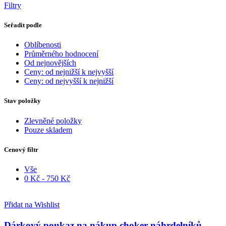
Filtry
Seřadit podle
Oblíbenosti
Průměrného hodnocení
Od nejnovějších
Ceny: od nejnižší k nejvyšší
Ceny: od nejvyšší k nejnižší
Stav položky
Zlevněné položky
Pouze skladem
Cenový filtr
Vše
0
Kč
-
750
Kč
Přidat na Wishlist
Dárkový poukaz na nákup choker náhrdelníků