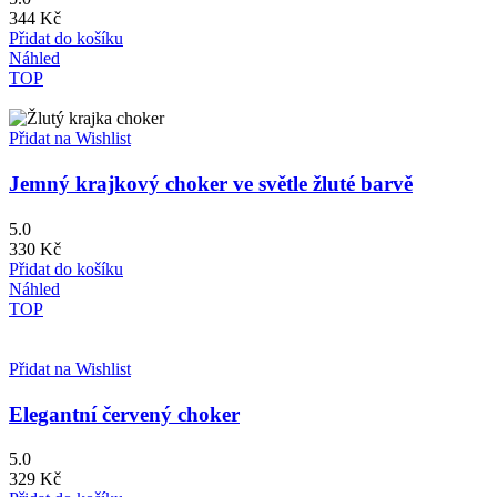
344
Kč
Přidat do košíku
Náhled
TOP
Přidat na Wishlist
Jemný krajkový choker ve světle žluté barvě
5.0
330
Kč
Přidat do košíku
Náhled
TOP
Přidat na Wishlist
Elegantní červený choker
5.0
329
Kč