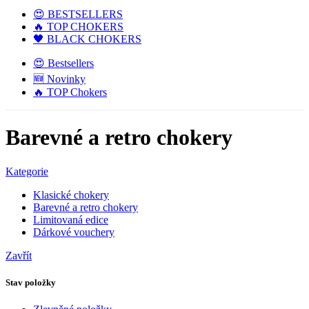
😍 BESTSELLERS
🔥 TOP CHOKERS
🖤 BLACK CHOKERS
😍 Bestsellers
🆕 Novinky
🔥 TOP Chokers
Barevné a retro chokery
Kategorie
Klasické chokery
Barevné a retro chokery
Limitovaná edice
Dárkové vouchery
Zavřít
Stav položky