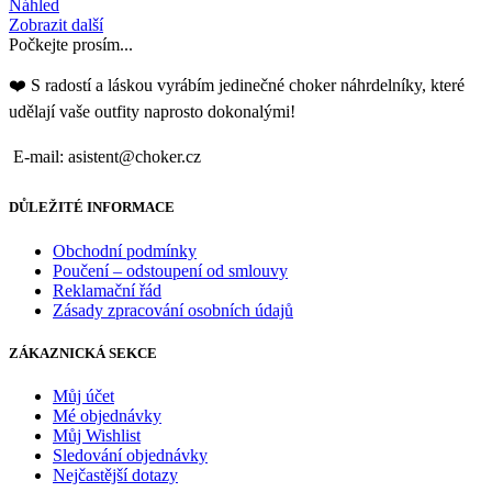
Náhled
Zobrazit další
Počkejte prosím...
❤️ S radostí a láskou vyrábím jedinečné choker náhrdelníky, které
udělají vaše outfity naprosto dokonalými!
E-mail: asistent@choker.cz
DŮLEŽITÉ INFORMACE
Obchodní podmínky
Poučení – odstoupení od smlouvy
Reklamační řád
Zásady zpracování osobních údajů
ZÁKAZNICKÁ SEKCE
Můj účet
Mé objednávky
Můj Wishlist
Sledování objednávky
Nejčastější dotazy