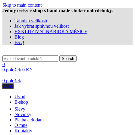
Skip to main content
Jediný český e-shop s hand-made choker náhrdelníky.
Tabulka velikostí
Jak vybrat správnou velikost
EXKLUZIVNÍ NABÍDKA MĚSÍCE
Blog
FAQ
Search
0
0
položek
0
Kč
0
položek
Menu
Úvod
E-shop
Slevy
Novinky
Platba a dodání
O mně
Kontakty