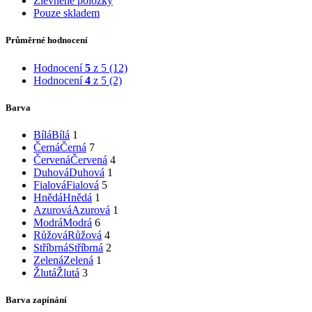
Zlevněné položky
Pouze skladem
Průměrné hodnocení
Hodnocení
5
z 5
(12)
Hodnocení
4
z 5
(2)
Barva
Bílá
Bílá
1
Černá
Černá
7
Červená
Červená
4
Duhová
Duhová
1
Fialová
Fialová
5
Hnědá
Hnědá
1
Azurová
Azurová
1
Modrá
Modrá
6
Růžová
Růžová
4
Stříbrná
Stříbrná
2
Zelená
Zelená
1
Žlutá
Žlutá
3
Barva zapínání