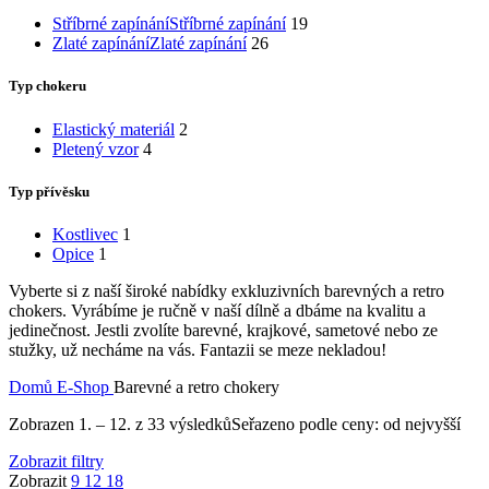
Stříbrné zapínání
Stříbrné zapínání
19
Zlaté zapínání
Zlaté zapínání
26
Typ chokeru
Elastický materiál
2
Pletený vzor
4
Typ přívěsku
Kostlivec
1
Opice
1
Vyberte si z naší široké nabídky exkluzivních barevných a retro
chokers. Vyrábíme je ručně v naší dílně a dbáme na kvalitu a
jedinečnost. Jestli zvolíte barevné, krajkové, sametové nebo ze
stužky, už necháme na vás. Fantazii se meze nekladou!
Domů
E-Shop
Barevné a retro chokery
Zobrazen 1. – 12. z 33 výsledků
Seřazeno podle ceny: od nejvyšší
Zobrazit filtry
Zobrazit
9
12
18