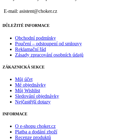
E-mail: asistent@choker.cz
DŮLEŽITÉ INFORMACE
Obchodní podmínky
Poučení – odstoupení od smlouvy
Reklamační řád
Zásady zpracování osobních údajů
ZÁKAZNICKÁ SEKCE
Můj účet
Mé objednávky
Můj Wishlist
Sledování objednávky
Nejčastější dotazy
INFORMACE
O e-shopu choker.cz
Platba a dodání zboží
Recenze produktů