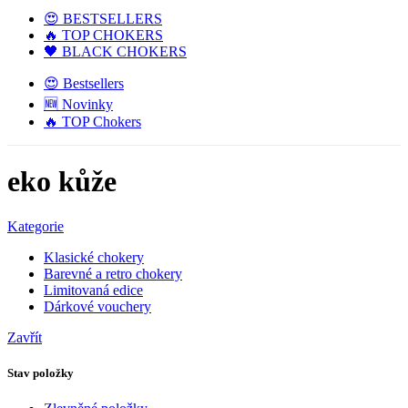
😍 BESTSELLERS
🔥 TOP CHOKERS
🖤 BLACK CHOKERS
😍 Bestsellers
🆕 Novinky
🔥 TOP Chokers
eko kůže
Kategorie
Klasické chokery
Barevné a retro chokery
Limitovaná edice
Dárkové vouchery
Zavřít
Stav položky