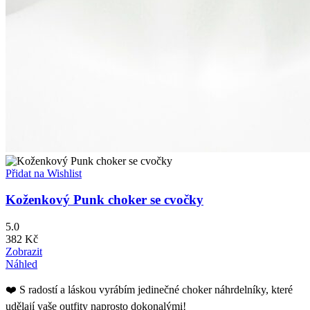
Přidat na Wishlist
Koženkový Punk choker se cvočky
5.0
382
Kč
Zobrazit
Náhled
❤️ S radostí a láskou vyrábím jedinečné choker náhrdelníky, které
udělají vaše outfity naprosto dokonalými!