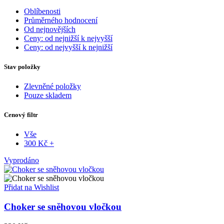
Oblíbenosti
Průměrného hodnocení
Od nejnovějších
Ceny: od nejnižší k nejvyšší
Ceny: od nejvyšší k nejnižší
Stav položky
Zlevněné položky
Pouze skladem
Cenový filtr
Vše
300
Kč
+
Vyprodáno
Přidat na Wishlist
Choker se sněhovou vločkou