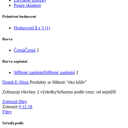
Zlevněné položky
Pouze skladem
Průměrné hodnocení
Hodnocení
5
z 5
(1)
Barva
Černá
Černá
2
Barva zapínání
Stříbrné zapínání
Stříbrné zapínání
2
Domů
E-Shop
Produkty se štítkem “eko kůže”
Zobrazuji všechny 2 výsledky
Seřazeno podle ceny: od nejnižší
Zobrazit filtry
Zobrazit
9
12
18
Filtry
Seřadit podle