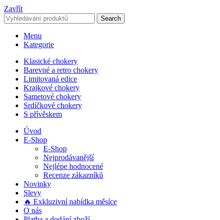
Zavřít
Search
Menu
Kategorie
Klasické chokery
Barevné a retro chokery
Limitovaná edice
Krajkové chokery
Sametové chokery
Srdíčkové chokery
S přívěskem
Úvod
E-Shop
E-Shop
Nejprodávanější
Nejlépe hodnocené
Recenze zákazníků
Novinky
Slevy
🔥 Exkluzivní nabídka měsíce
O nás
Platba a dodání zboží