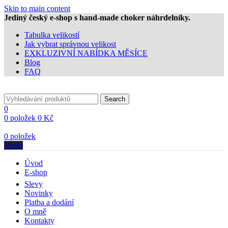
Skip to main content
Jediný český e-shop s hand-made choker náhrdelníky.
Tabulka velikostí
Jak vybrat správnou velikost
EXKLUZIVNÍ NABÍDKA MĚSÍCE
Blog
FAQ
Search
0
0
položek
0
Kč
0
položek
Menu
Úvod
E-shop
Slevy
Novinky
Platba a dodání
O mně
Kontakty