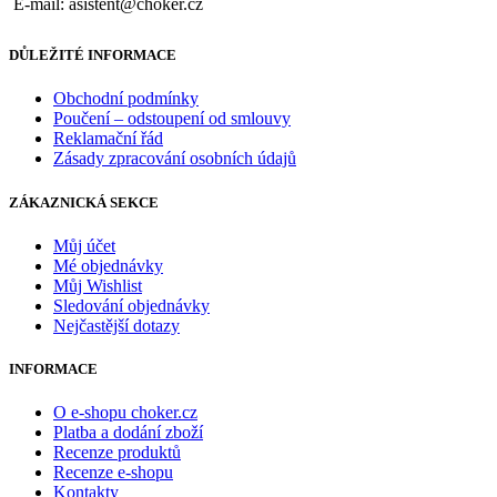
E-mail: asistent@choker.cz
DŮLEŽITÉ INFORMACE
Obchodní podmínky
Poučení – odstoupení od smlouvy
Reklamační řád
Zásady zpracování osobních údajů
ZÁKAZNICKÁ SEKCE
Můj účet
Mé objednávky
Můj Wishlist
Sledování objednávky
Nejčastější dotazy
INFORMACE
O e-shopu choker.cz
Platba a dodání zboží
Recenze produktů
Recenze e-shopu
Kontakty