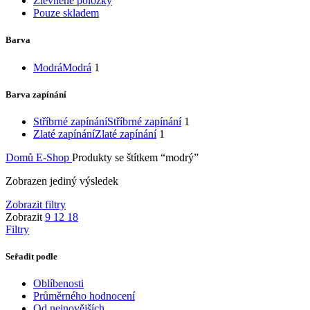
Zlevněné položky
Pouze skladem
Barva
Modrá
Modrá
1
Barva zapínání
Stříbrné zapínání
Stříbrné zapínání
1
Zlaté zapínání
Zlaté zapínání
1
Domů
E-Shop
Produkty se štítkem “modrý”
Zobrazen jediný výsledek
Zobrazit filtry
Zobrazit
9
12
18
Filtry
Seřadit podle
Oblíbenosti
Průměrného hodnocení
Od nejnovějších