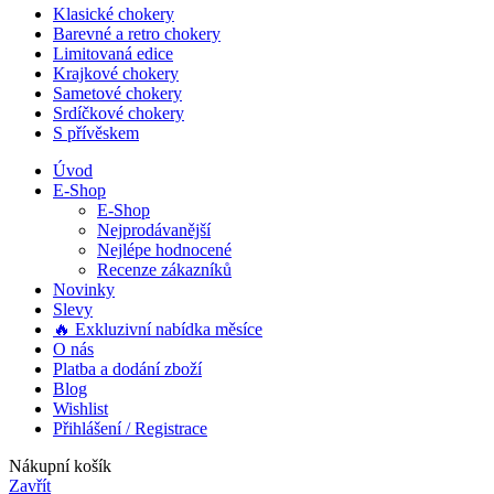
Klasické chokery
Barevné a retro chokery
Limitovaná edice
Krajkové chokery
Sametové chokery
Srdíčkové chokery
S přívěskem
Úvod
E-Shop
E-Shop
Nejprodávanější
Nejlépe hodnocené
Recenze zákazníků
Novinky
Slevy
🔥 Exkluzivní nabídka měsíce
O nás
Platba a dodání zboží
Blog
Wishlist
Přihlášení / Registrace
Nákupní košík
Zavřít