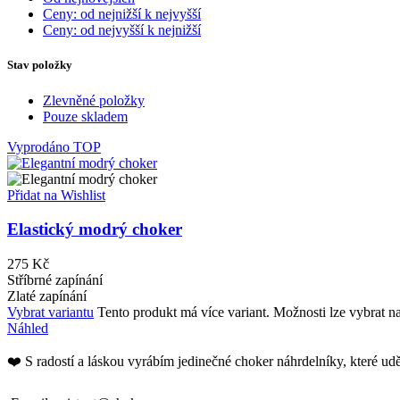
Ceny: od nejnižší k nejvyšší
Ceny: od nejvyšší k nejnižší
Stav položky
Zlevněné položky
Pouze skladem
Vyprodáno
TOP
Přidat na Wishlist
Elastický modrý choker
275
Kč
Stříbrné zapínání
Zlaté zapínání
Vybrat variantu
Tento produkt má více variant. Možnosti lze vybrat n
Náhled
❤️ S radostí a láskou vyrábím jedinečné choker náhrdelníky, které udě