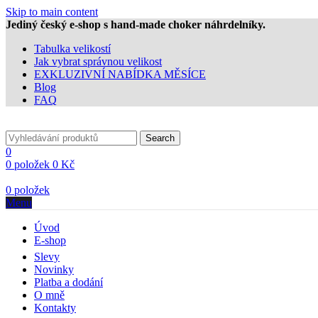
Skip to main content
Jediný český e-shop s hand-made choker náhrdelníky.
Tabulka velikostí
Jak vybrat správnou velikost
EXKLUZIVNÍ NABÍDKA MĚSÍCE
Blog
FAQ
Search
0
0
položek
0
Kč
0
položek
Menu
Úvod
E-shop
Slevy
Novinky
Platba a dodání
O mně
Kontakty