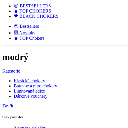
😍 BESTSELLERS
🔥 TOP CHOKERS
🖤 BLACK CHOKERS
😍 Bestsellers
🆕 Novinky
🔥 TOP Chokers
modrý
Kategorie
Klasické chokery
Barevné a retro chokery
Limitovaná edice
Dárkové vouchery
Zavřít
Stav položky