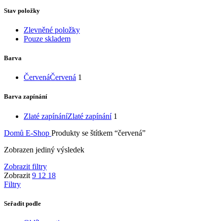
Stav položky
Zlevněné položky
Pouze skladem
Barva
Červená
Červená
1
Barva zapínání
Zlaté zapínání
Zlaté zapínání
1
Domů
E-Shop
Produkty se štítkem “červená”
Zobrazen jediný výsledek
Zobrazit filtry
Zobrazit
9
12
18
Filtry
Seřadit podle