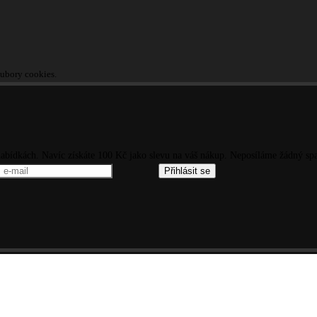
oubory cookies.
 nabídkách. Navíc získáte 100 Kč jako slevu na váš nákup. Neposíláme žádný sp