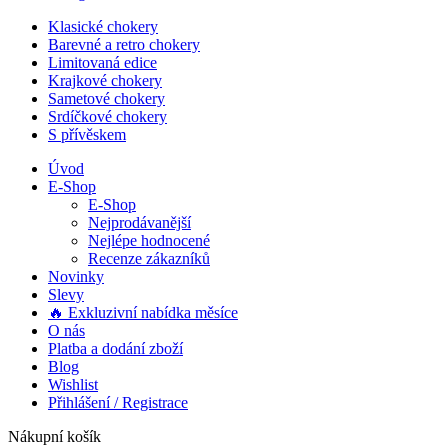
Klasické chokery
Barevné a retro chokery
Limitovaná edice
Krajkové chokery
Sametové chokery
Srdíčkové chokery
S přívěskem
Úvod
E-Shop
E-Shop
Nejprodávanější
Nejlépe hodnocené
Recenze zákazníků
Novinky
Slevy
🔥 Exkluzivní nabídka měsíce
O nás
Platba a dodání zboží
Blog
Wishlist
Přihlášení / Registrace
Nákupní košík