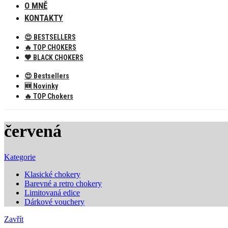
O MNĚ
KONTAKTY
😍 BESTSELLERS
🔥 TOP CHOKERS
🖤 BLACK CHOKERS
😍 Bestsellers
🆕 Novinky
🔥 TOP Chokers
červená
Kategorie
Klasické chokery
Barevné a retro chokery
Limitovaná edice
Dárkové vouchery
Zavřít