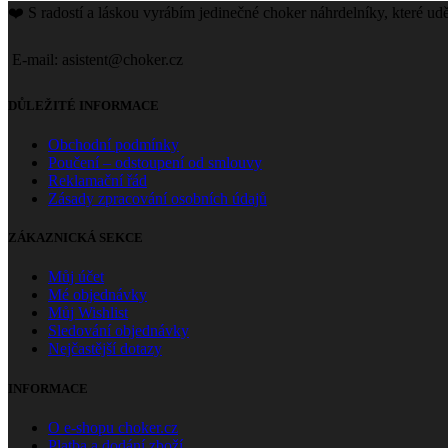
❤️ S radostí a láskou vyrábím jedinečné choker náhrdelníky, které udě
E-mail: asistent@choker.cz
DŮLEŽITÉ INFORMACE
Obchodní podmínky
Poučení – odstoupení od smlouvy
Reklamační řád
Zásady zpracování osobních údajů
ZÁKAZNICKÁ SEKCE
Můj účet
Mé objednávky
Můj Wishlist
Sledování objednávky
Nejčastější dotazy
INFORMACE
O e-shopu choker.cz
Platba a dodání zboží