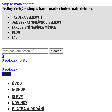
Skip to main content
Jediný český e-shop s hand-made choker náhrdelníky.
TABULKA VELIKOSTÍ
JAK VYBRAT SPRÁVNOU VELIKOST
EXKLUZIVNÍ NABÍDKA MĚSÍCE
BLOG
FAQ
Search
0
0
položek
0
Kč
0
položek
Menu
ÚVOD
E-SHOP
SLEVY
NOVINKY
PLATBA A DODÁNÍ