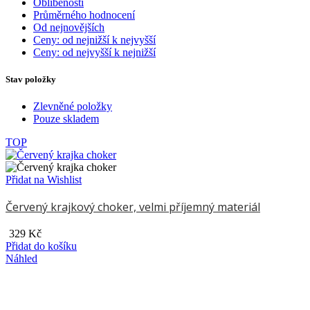
Oblíbenosti
Průměrného hodnocení
Od nejnovějších
Ceny: od nejnižší k nejvyšší
Ceny: od nejvyšší k nejnižší
Stav položky
Zlevněné položky
Pouze skladem
TOP
Přidat na Wishlist
Červený krajkový choker, velmi příjemný materiál
329
Kč
Přidat do košíku
Náhled