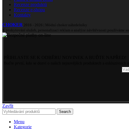
Recenze produktů
Recenze e-shopu
Kontakty
CHOKER
2016 - 2026 | Módní choker náhrdelníky
K poskytování služeb, personalizaci reklam a analýze návštěvnosti používáme s
PŘIHLASTE SE K ODBĚRU NOVINEK A BUĎTE NAPŘED!
Buďte první, kdo se dozví o našich nejnovějších produktech a exkluzivních
Zavřít
Search
Menu
Kategorie